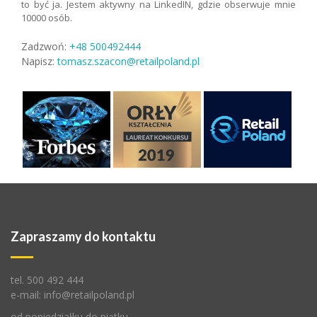
to być ja. Jestem aktywny na LinkedIN, gdzie obserwuje mnie
10000 osób.
Zadzwoń:
+48 500492444
Napisz:
tomasz.szacon@retailpoland.pl
Zapraszamy do kontaktu
tel.
500 492 444
e-mail:
info@retailpoland.pl
od poniedziałku do piątku