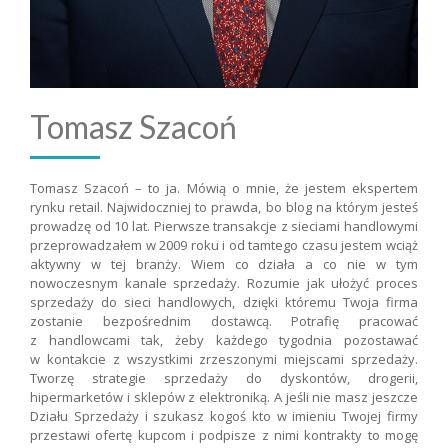
Tomasz Szacoń
Tomasz Szacoń – to ja. Mówią o mnie, że jestem ekspertem
rynku retail. Najwidoczniej to prawda, bo blog na którym jesteś
prowadzę od 10 lat. Pierwsze transakcje z sieciami handlowymi
przeprowadzałem w 2009 roku i od tamtego czasu jestem wciąż
aktywny w tej branży. Wiem co działa a co nie w tym
nowoczesnym kanale sprzedaży. Rozumie jak ułożyć proces
sprzedaży do sieci handlowych, dzięki któremu Twoja firma
zostanie bezpośrednim dostawcą. Potrafię pracować
z handlowcami tak, żeby każdego tygodnia pozostawać
w kontakcie z wszystkimi zrzeszonymi miejscami sprzedaży.
Tworzę strategie sprzedaży do dyskontów, drogerii,
hipermarketów i sklepów z elektroniką. A jeśli nie masz jeszcze
Działu Sprzedaży i szukasz kogoś kto w imieniu Twojej firmy
przestawi ofertę kupcom i podpisze z nimi kontrakty to mogę